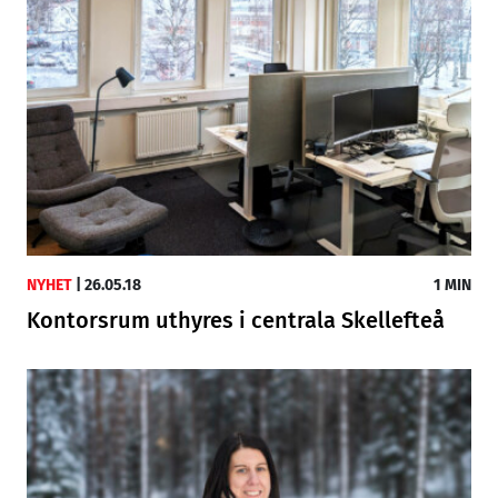
NYHET
|
26.05.18
1 MIN
Kontorsrum uthyres i centrala Skellefteå