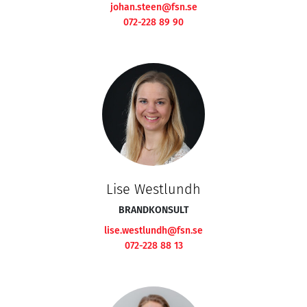
johan.steen@fsn.se
072-228 89 90
Lise Westlundh
BRANDKONSULT
lise.westlundh@fsn.se
072-228 88 13