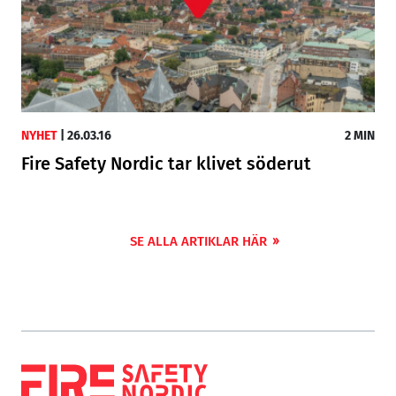
NYHET
|
26.03.16
2 MIN
Fire Safety Nordic tar klivet söderut
SE ALLA ARTIKLAR HÄR