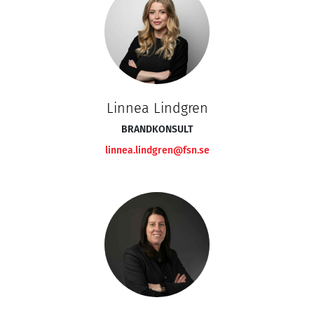
Linnea Lindgren
BRANDKONSULT
linnea.lindgren@fsn.se