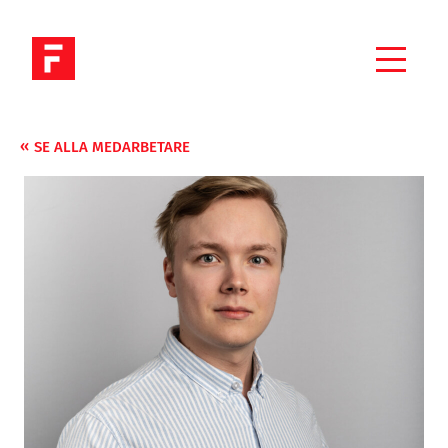
SE ALLA MEDARBETARE
VÅRA TJÄNSTER
UTBILDNINGAR
REFERENSER
OM OSS
JOBBA HOS OSS
NYHETER
KONTAKTA OSS