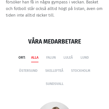
försöker han få in några gympass i veckan. Basket
och fotboll står också alltid högt på listan, även om
tiden inte alltid räcker till.
VÅRA MEDARBETARE
ORT:
ALLA
FALUN
LULEÅ
LUND
ÖSTERSUND
SKELLEFTEÅ
STOCKHOLM
SUNDSVALL