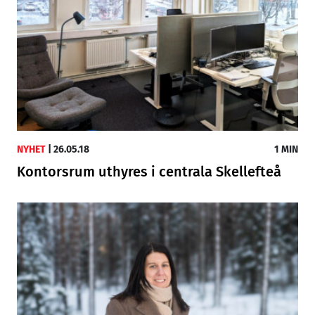
NYHET
|
26.05.18
1 MIN
Kontorsrum uthyres i centrala Skellefteå