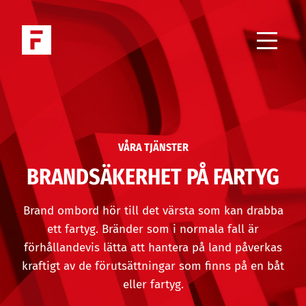
VÅRA TJÄNSTER
UTBILDNINGAR
VÅRA TJÄNSTER
BRANDSÄKERHET PÅ FARTYG
REFERENSER
OM OSS
Brand ombord hör till det värsta som kan drabba
ett fartyg. Bränder som i normala fall är
JOBBA HOS OSS
förhållandevis lätta att hantera på land påverkas
kraftigt av de förutsättningar som finns på en båt
NYHETER
eller fartyg.
KONTAKTA OSS