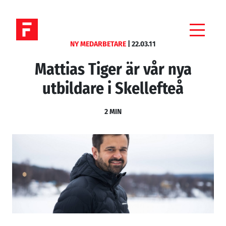
NY MEDARBETARE
|
22.03.11
Mattias Tiger är vår nya
VÅRA TJÄNSTER
utbildare i Skellefteå
UTBILDNINGAR
2 MIN
REFERENSER
OM OSS
JOBBA HOS OSS
NYHETER
KONTAKTA OSS